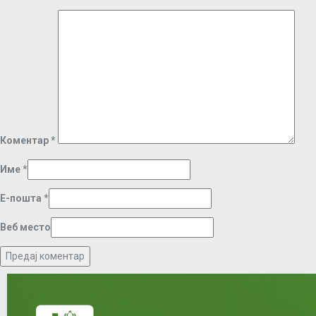
Коментар
*
Име
*
Е-пошта
*
Веб место