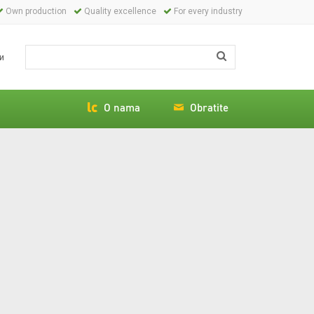
Own production
Quality excellence
For every industry
и
lands
h
O nama
Obratite
is
ch
l
ă
guês
r
čina
ka
i