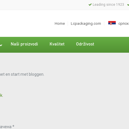
Leading since 1923
Home
Lcpackaging.com
српск
Neder
Englis
Naši proizvodi
Kvalitet
Održivost
França
Deuts
Españo
 het en start met bloggen.
Român
Portu
nk
.
Magya
Sloven
Svens
Hrvatsk
начена
*